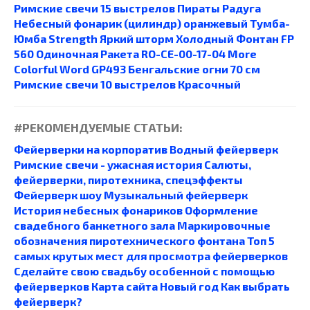
Римские свечи 15 выстрелов
Пираты
Радуга
Небесный фонарик (цилиндр) оранжевый
Тумба-
Юмба
Strength
Яркий шторм
Холодный Фонтан FP
560
Одиночная Ракета RO-CE-00-17-04
More
Colorful
Word GP493
Бенгальские огни 70 см
Римские свечи 10 выстрелов
Красочный
#РЕКОМЕНДУЕМЫЕ СТАТЬИ:
Фейерверки на корпоратив
Водный фейерверк
Римские свечи - ужасная история
Салюты,
фейерверки, пиротехника, спецэффекты
Фейерверк шоу
Музыкальный фейерверк
История небесных фонариков
Оформление
свадебного банкетного зала
Маркировочные
обозначения пиротехнического фонтана
Топ 5
самых крутых мест для просмотра фейерверков
Сделайте свою свадьбу особенной с помощью
фейерверков
Карта сайта
Новый год
Как выбрать
фейерверк?