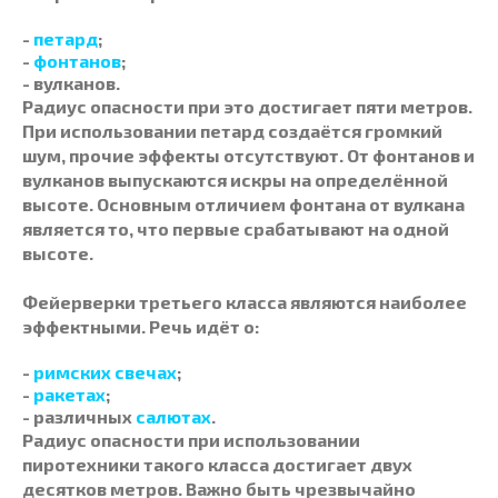
-
петард
;
-
фонтанов
;
- вулканов.
Радиус опасности при это достигает пяти метров.
При использовании петард создаётся громкий
шум, прочие эффекты отсутствуют. От
фонтанов
и
вулканов выпускаются искры на определённой
высоте. Основным отличием фонтана от вулкана
является то, что первые срабатывают на одной
высоте.
Фейерверки третьего класса являются наиболее
эффектными. Речь идёт о:
-
римских свечах
;
-
ракетах
;
- различных
салютах
.
Радиус опасности при использовании
пиротехники
такого класса достигает двух
десятков метров. Важно быть чрезвычайно