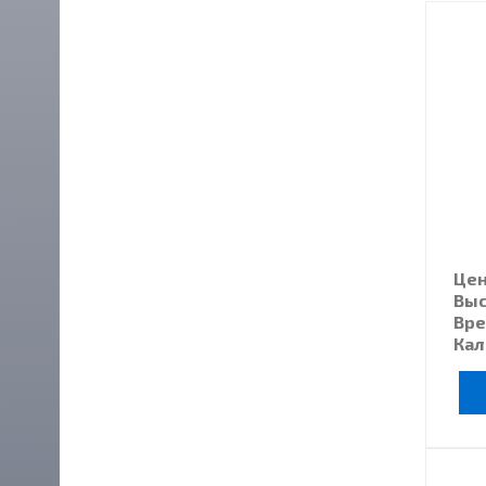
Цена
Выс
Вре
Кал