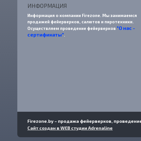
ИНФОРМАЦИЯ
Информация о компании Firezone. Мы занимаемся
продажей фейерверков, салютов и пиротехники.
"О нас -
Осуществляем проведение фейерверков
сертификаты"
.
Firezone.by – продажа фейерверков, проведение
Сайт создан в WEB студии Adrenaline