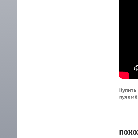
Купить
пулемё
ПОХО