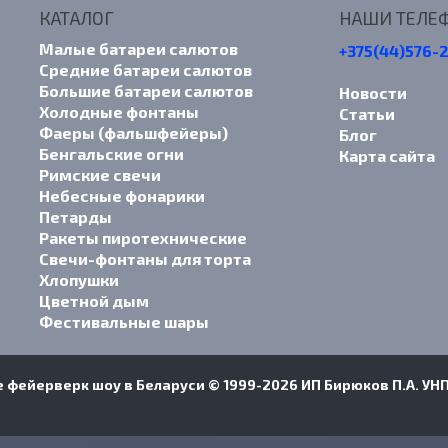
КАТАЛОГ
НАШИ ТЕЛЕ
Малые батареи салютов
+375(44)576-
Средние батареи салютов
Большие батареи салютов
Новости
Холодные фонтаны
Статьи
Фаеры (фальшфейеры)
Блог
Бенгальские огни
Карта сайта
Римские свечи
Небесные фонарики
Петарды
Ракеты пиротехнические
Свечи-фонтаны для торта
Хлопушки
Цветной дым
Фестивальные шары
 фейерверк шоу в Беларуси © 1999-2026 ИП Бирюков П.А. УН