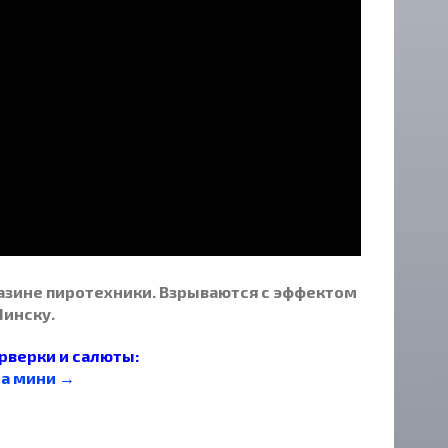
азине пиротехники. Взрываются с эффектом
Минску.
верки и салюты:
та мини →