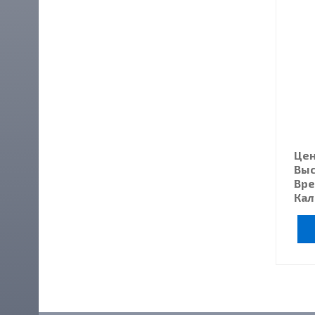
Цена
Выс
Вре
Кал