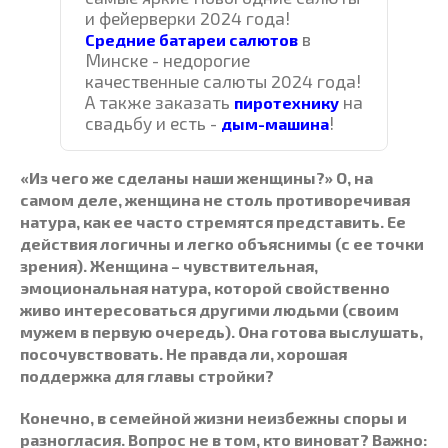
и фейерверки 2024 года!
в
Средние батареи салютов
Минске - недорогие
качественные салюты 2024 года!
А также заказать
на
пиротехнику
свадьбу и есть -
!
дым-машина
«Из чего же сделаны наши женщины?» О, на
самом деле, женщина не столь противоречивая
натура, как ее часто стремятся представить. Ее
действия логичны и легко объяснимы (с ее точки
зрения). Женщина – чувствительная,
эмоциональная натура, которой свойственно
живо интересоваться другими людьми (своим
мужем в первую очередь). Она готова выслушать,
посочувствовать. Не правда ли, хорошая
поддержка для главы стройки?
Конечно, в семейной жизни неизбежны споры и
разногласия. Вопрос не в том, кто виноват? Важно: