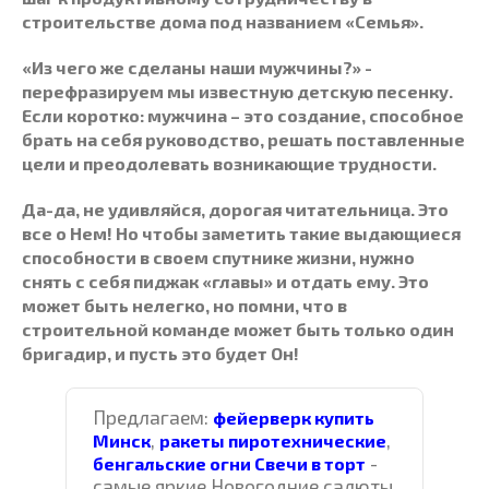
строительстве дома под названием «Семья».
«Из чего же сделаны наши мужчины?» -
перефразируем мы известную детскую песенку.
Если коротко: мужчина – это создание, способное
брать на себя руководство, решать поставленные
цели и преодолевать возникающие трудности.
Да-да, не удивляйся, дорогая читательница. Это
все о Нем! Но чтобы заметить такие выдающиеся
способности в своем спутнике жизни, нужно
снять с себя пиджак «главы» и отдать ему. Это
может быть нелегко, но помни, что в
строительной команде может быть только один
бригадир, и пусть это будет Он!
Предлагаем:
фейерверк купить
,
,
Минск
ракеты пиротехнические
-
бенгальские огни Свечи в торт
самые яркие Новогодние салюты