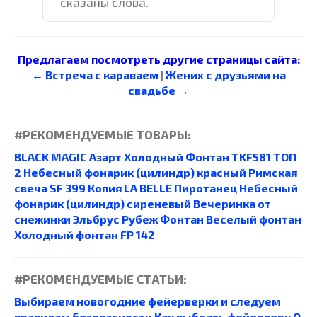
сказаны слова.
Предлагаем посмотреть другие страницы сайта:
← Встреча с караваем
|
Жених с друзьями на
свадьбе →
#РЕКОМЕНДУЕМЫЕ ТОВАРЫ:
BLACK MAGIC
Азарт
Холодный Фонтан TKF581
ТОП
2
Небесный фонарик (цилиндр) красный
Римская
свеча SF 399
Копия LA BELLE
Пиротанец
Небесный
фонарик (цилиндр) сиреневый
Вечеринка от
снежинки
Эльбрус
Рубеж
Фонтан Веселый фонтан
Холодный фонтан FP 142
#РЕКОМЕНДУЕМЫЕ СТАТЬИ:
Выбираем новогодние фейерверки и следуем
правилам безопасности
Как выбрать фейерверк
О